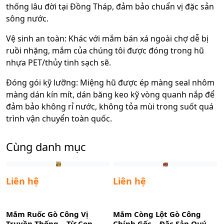
thống lâu đời tại Đồng Tháp, đảm bảo chuẩn vị đặc sản
sông nước.
Vệ sinh an toàn: Khác với mắm bán xá ngoài chợ dễ bị
ruồi nhặng, mắm của chúng tôi được đóng trong hũ
nhựa PET/thủy tinh sạch sẽ.
Đóng gói kỹ lưỡng: Miệng hũ được ép màng seal nhôm
màng dán kín mít, dán băng keo kỹ vòng quanh nắp để
đảm bảo không rỉ nước, không tỏa mùi trong suốt quá
trình vận chuyển toàn quốc.
Cùng danh mục
Liên hệ
Liên hệ
Mắm Ruốc Gò Công Vị
Mắm Còng Lột Gò Công
Truyền Thống – Từ Con
Chính Gốc – Đặc Sản Quý