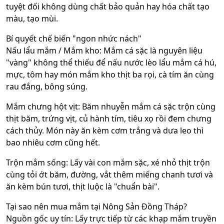
tuyệt đối không dùng chất bảo quản hay hóa chất tạo
màu, tạo mùi.
Bí quyết chế biến "ngon nhức nách"
Nấu lẩu mắm / Mắm kho: Mắm cá sặc là nguyên liệu
"vàng" không thể thiếu để nấu nước lèo lẩu mắm cá hú,
mực, tôm hay món mắm kho thịt ba rọi, cà tím ăn cùng
rau đắng, bông súng.
Mắm chưng hột vịt: Băm nhuyễn mắm cá sặc trộn cùng
thịt băm, trứng vịt, củ hành tím, tiêu xọ rồi đem chưng
cách thủy. Món này ăn kèm cơm trắng và dưa leo thì
bao nhiêu cơm cũng hết.
Trộn mắm sống: Lấy vài con mắm sặc, xé nhỏ thịt trộn
cùng tỏi ớt băm, đường, vắt thêm miếng chanh tươi và
ăn kèm bún tươi, thịt luộc là "chuẩn bài".
Tại sao nên mua mắm tại Nông Sản Đồng Tháp?
Nguồn gốc uy tín: Lấy trực tiếp từ các khạp mắm truyền