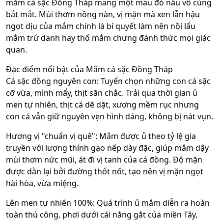
mắm cá sặc Đồng Tháp mang một màu đỏ nâu vô cùng
bắt mắt. Mùi thơm nồng nàn, vị mặn mà xen lẫn hậu
ngọt dịu của mắm chính là bí quyết làm nên nồi lẩu
mắm trứ danh hay thố mắm chưng đánh thức mọi giác
quan.
Đặc điểm nổi bật của Mắm cá sặc Đồng Tháp
Cá sặc đồng nguyên con: Tuyển chọn những con cá sặc
cỡ vừa, mình mẩy, thịt săn chắc. Trải qua thời gian ủ
men tự nhiên, thịt cá dẽ dặt, xương mềm rục nhưng
con cá vẫn giữ nguyên vẹn hình dáng, không bị nát vụn.
Hương vị "chuẩn vị quê": Mắm được ủ theo tỷ lệ gia
truyền với lượng thính gạo nếp dày đặc, giúp mắm dậy
mùi thơm nức mũi, át đi vị tanh của cá đồng. Độ mặn
được dằn lại bởi đường thốt nốt, tạo nên vị mặn ngọt
hài hòa, vừa miệng.
Lên men tự nhiên 100%: Quá trình ủ mắm diễn ra hoàn
toàn thủ công, phơi dưới cái nắng gắt của miền Tây,