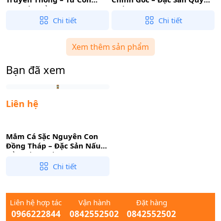
Khuyết Biển Tươi, Ngọt
Hiếm, Vị Chua Ngọt Cay
Hậu Đậm Đà, Thơm Dịu
Nồng Bất Bại
Chi tiết
Chi tiết
Xem thêm sản phẩm
Bạn đã xem
Liên hệ
Mắm Cá Sặc Nguyên Con
Đồng Tháp – Đặc Sản Nấu
Lẩu Mắm, Mắm Chưng
Chi tiết
Liên hệ hợp tác
Vận hành
Đặt hàng
0966222844
0842552502
0842552502