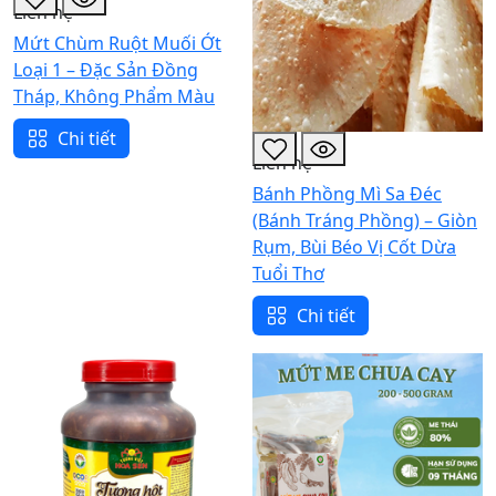
Liên hệ
Mứt Chùm Ruột Muối Ớt
Loại 1 – Đặc Sản Đồng
Tháp, Không Phẩm Màu
Chi tiết
Liên hệ
Bánh Phồng Mì Sa Đéc
(Bánh Tráng Phồng) – Giòn
Rụm, Bùi Béo Vị Cốt Dừa
Tuổi Thơ
Chi tiết