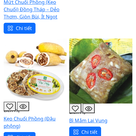
Mứt Chuối Phồng (Kẹo
Chuối) Đồng Tháp – Dẻo
Thơm, Giòn Bùi, Ít Ngọt
Chi tiết
Liên hệ
Liên hệ
Kẹo Chuối Phồng (Đậu
Bì Mắm Lai Vung
phộng)
Chi tiết