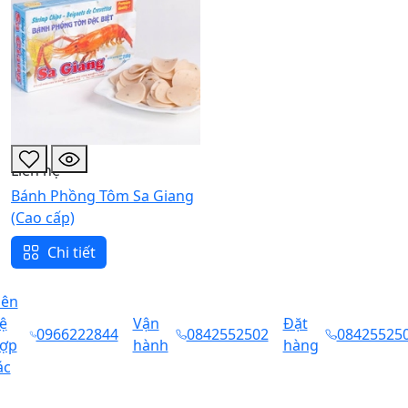
Liên hệ
Bánh Phồng Tôm Sa Giang
(Cao cấp)
Chi tiết
iên
ệ
Vận
Đặt
0966222844
0842552502
08425525
ợp
hành
hàng
ác