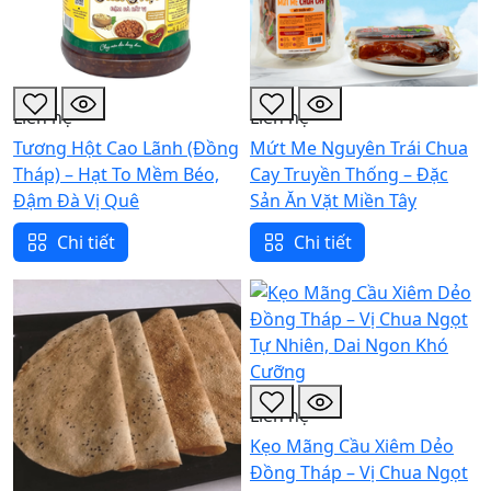
Liên hệ
Liên hệ
Tương Hột Cao Lãnh (Đồng
Mứt Me Nguyên Trái Chua
Tháp) – Hạt To Mềm Béo,
Cay Truyền Thống – Đặc
Đậm Đà Vị Quê
Sản Ăn Vặt Miền Tây
Chi tiết
Chi tiết
Liên hệ
Kẹo Mãng Cầu Xiêm Dẻo
Đồng Tháp – Vị Chua Ngọt