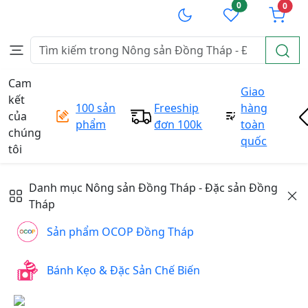
0
0
Cam
Giao
kết
100 sản
Freeship
hàng
của
phẩm
đơn 100k
toàn
chúng
quốc
tôi
Danh mục
Nông sản Đồng Tháp - Đặc sản Đồng
Tháp
Sản phẩm OCOP Đồng Tháp
Bánh Kẹo & Đặc Sản Chế Biến