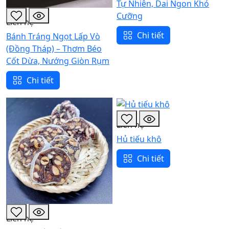
Tự Nhiên, Dai Ngon Khó
Cưỡng
Liên hệ
Chi tiết
Bánh Tráng Ngọt Lấp Vò
(Đồng Tháp) – Thơm Béo
Cốt Dừa, Nướng Giòn Rụm
Chi tiết
Liên hệ
Hủ tiếu khô
Chi tiết
Liên hệ