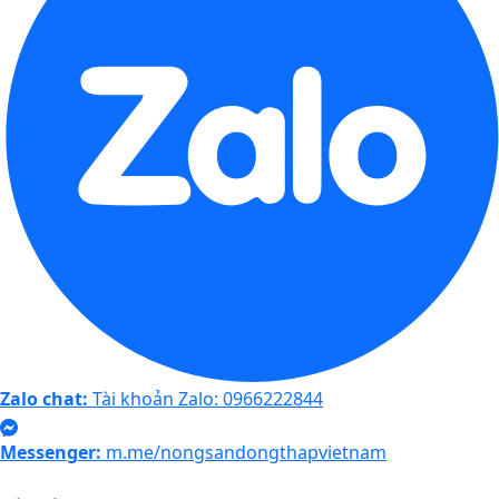
Zalo chat:
Tài khoản Zalo: 0966222844
Messenger:
m.me/nongsandongthapvietnam