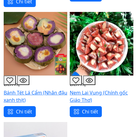
Chi tiết
Liên hệ
Liên hệ
Bánh Tét Lá Cẩm (Nhân đậu
Nem Lai Vung (Chính gốc
xanh thịt)
Giáo Thơ)
Chi tiết
Chi tiết