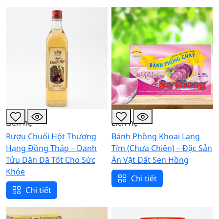
Liên hệ
Liên hệ
Rượu Chuối Hột Thượng
Bánh Phồng Khoai Lang
Hạng Đồng Tháp – Danh
Tím (Chưa Chiên) – Đặc Sản
Tửu Dân Dã Tốt Cho Sức
Ăn Vặt Đất Sen Hồng
Khỏe
Chi tiết
Chi tiết