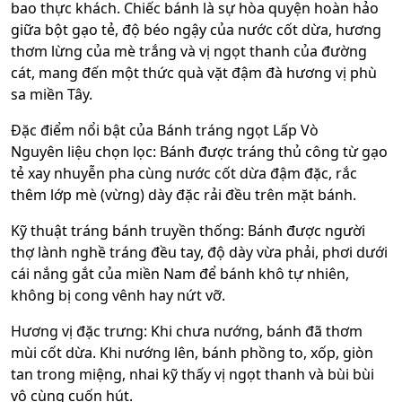
bao thực khách. Chiếc bánh là sự hòa quyện hoàn hảo
giữa bột gạo tẻ, độ béo ngậy của nước cốt dừa, hương
thơm lừng của mè trắng và vị ngọt thanh của đường
cát, mang đến một thức quà vặt đậm đà hương vị phù
sa miền Tây.
Đặc điểm nổi bật của Bánh tráng ngọt Lấp Vò
Nguyên liệu chọn lọc: Bánh được tráng thủ công từ gạo
tẻ xay nhuyễn pha cùng nước cốt dừa đậm đặc, rắc
thêm lớp mè (vừng) dày đặc rải đều trên mặt bánh.
Kỹ thuật tráng bánh truyền thống: Bánh được người
thợ lành nghề tráng đều tay, độ dày vừa phải, phơi dưới
cái nắng gắt của miền Nam để bánh khô tự nhiên,
không bị cong vênh hay nứt vỡ.
Hương vị đặc trưng: Khi chưa nướng, bánh đã thơm
mùi cốt dừa. Khi nướng lên, bánh phồng to, xốp, giòn
tan trong miệng, nhai kỹ thấy vị ngọt thanh và bùi bùi
vô cùng cuốn hút.