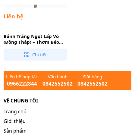
Liên hệ
Bánh Tráng Ngọt Lấp Vò
(Đồng Tháp) – Thơm Béo
Cốt Dừa, Nướng Giòn Rụm
Chi tiết
Liên hệ hợp tác
Vận hành
Đặt hàng
0966222844
0842552502
0842552502
VỀ CHÚNG TÔI
Trang chủ
Giới thiệu
Sản phẩm