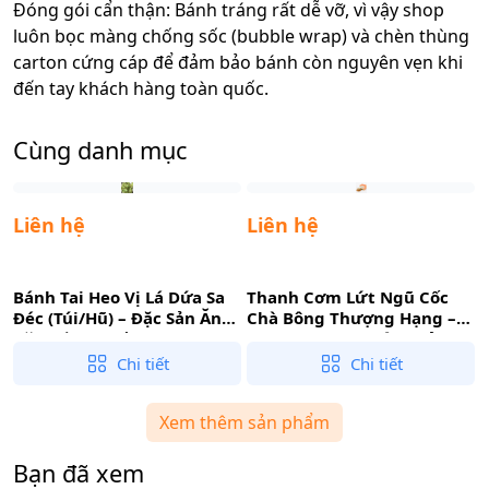
Đóng gói cẩn thận: Bánh tráng rất dễ vỡ, vì vậy shop
luôn bọc màng chống sốc (bubble wrap) và chèn thùng
carton cứng cáp để đảm bảo bánh còn nguyên vẹn khi
đến tay khách hàng toàn quốc.
Cùng danh mục
Liên hệ
Liên hệ
Bánh Tai Heo Vị Lá Dứa Sa
Thanh Cơm Lứt Ngũ Cốc
Đéc (Túi/Hũ) – Đặc Sản Ăn
Chà Bông Thượng Hạng –
Vặt Đất Sen Hồng
Healthy Snack Nông Sản
Đồng Tháp
Chi tiết
Chi tiết
Xem thêm sản phẩm
Bạn đã xem