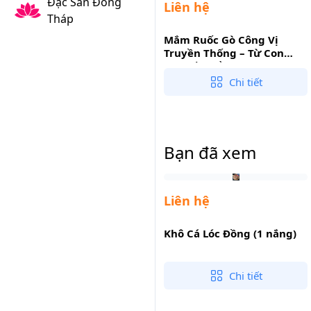
Đặc Sản Đồng
Liên hệ
Tháp
Mắm Ruốc Gò Công Vị
Truyền Thống – Từ Con
Khuyết Biển Tươi, Ngọt
Hậu Đậm Đà, Thơm Dịu
Chi tiết
Bạn đã xem
Liên hệ
Khô Cá Lóc Đồng (1 nắng)
Chi tiết