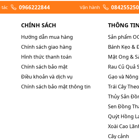
0966222844
084255250
 tác
Vận hành
CHÍNH SÁCH
THÔNG TI
Hướng dẫn mua hàng
Sản phẩm O
Chính sách giao hàng
Bánh Kẹo & Đ
Hình thức thanh toán
Mật Ong & S
Chính sách bảo mật
Rau Củ Quả 
Điều khoản và dịch vụ
Gạo và Nông
Chính sách bảo mật thông tin
Trái Cây The
Thủy Sản Đồ
Sen Đồng Th
Quýt Hồng L
Xoài Cao Lãn
Cây cảnh