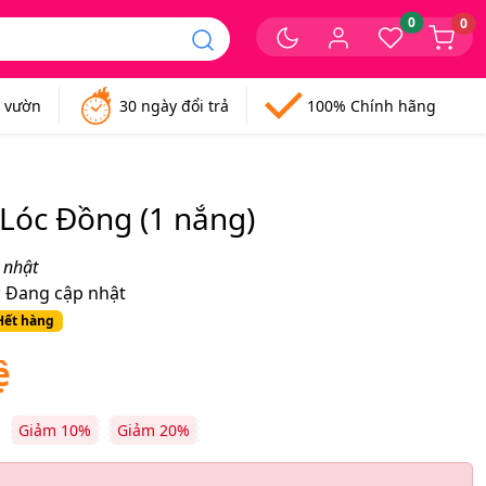
0
0
n vườn
30 ngày đổi trả
100% Chính hãng
Lóc Đồng (1 nắng)
 nhật
:
Đang cập nhật
Hết hàng
ệ
Giảm 10%
Giảm 20%