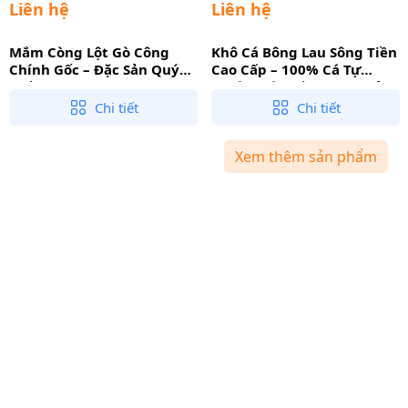
Liên hệ
Liên hệ
Mắm Còng Lột Gò Công
Khô Cá Bông Lau Sông Tiền
Chính Gốc – Đặc Sản Quý
Cao Cấp – 100% Cá Tự
Hiếm, Vị Chua Ngọt Cay
Nhiên Một Nắng, Thịt Dẻo
Nồng Bất Bại
Ngọt, Béo Ngậy
Chi tiết
Chi tiết
Xem thêm sản phẩm