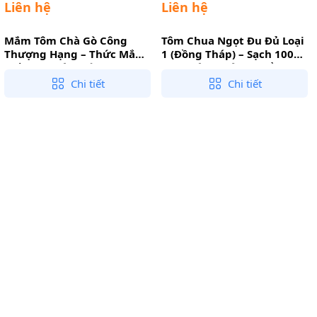
Liên hệ
Liên hệ
Mắm Tôm Chà Gò Công
Tôm Chua Ngọt Đu Đủ Loại
Thượng Hạng – Thức Mắm
1 (Đồng Tháp) – Sạch 100%
Tiến Vua Đậm Đà, Mịn
Tự Nhiên, Không Phẩm
Màng Không Tạp Chất
Màu
Chi tiết
Chi tiết