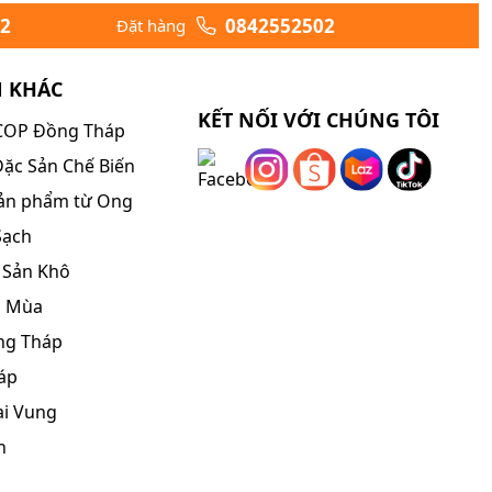
2
0842552502
Đặt hàng
N KHÁC
KẾT NỐI VỚI CHÚNG TÔI
COP Đồng Tháp
ặc Sản Chế Biến
ản phẩm từ Ong
Sạch
 Sản Khô
o Mùa
ng Tháp
áp
ai Vung
h