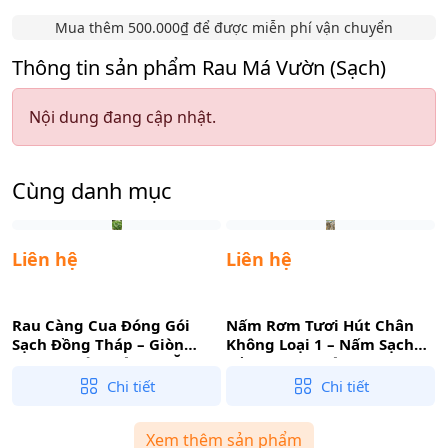
Mua thêm 500.000₫ để được miễn phí vận chuyển
Thông tin sản phẩm Rau Má Vườn (Sạch)
Nội dung đang cập nhật.
Cùng danh mục
Liên hệ
Liên hệ
Rau Càng Cua Đóng Gói
Nấm Rơm Tươi Hút Chân
Sạch Đồng Tháp – Giòn
Không Loại 1 – Nấm Sạch
Mọng Nước, Tiện Lợi Ăn
Trồng Rơm, Tiện Lợi Cho
T
Liền
Gian Bếp
Chi tiết
Chi tiết
Xem thêm sản phẩm