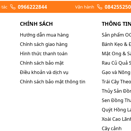
0966222844
084255250
 tác
Vận hành
CHÍNH SÁCH
THÔNG TI
Hướng dẫn mua hàng
Sản phẩm O
Chính sách giao hàng
Bánh Kẹo & Đ
Hình thức thanh toán
Mật Ong & S
Chính sách bảo mật
Rau Củ Quả 
Điều khoản và dịch vụ
Gạo và Nông
Chính sách bảo mật thông tin
Trái Cây The
Thủy Sản Đồ
Sen Đồng Th
Quýt Hồng L
Xoài Cao Lãn
Cây cảnh