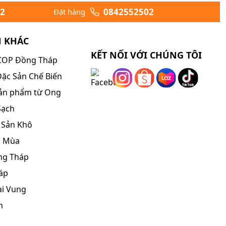
2
0842552502
Đặt hàng
N KHÁC
KẾT NỐI VỚI CHÚNG TÔI
COP Đồng Tháp
ặc Sản Chế Biến
ản phẩm từ Ong
Sạch
 Sản Khô
o Mùa
ng Tháp
áp
ai Vung
h