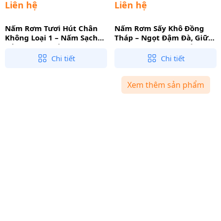
Liên hệ
Liên hệ
Nấm Rơm Tươi Hút Chân
Nấm Rơm Sấy Khô Đồng
Không Loại 1 – Nấm Sạch
Tháp – Ngọt Đậm Đà, Giữ
Trồng Rơm, Tiện Lợi Cho
Trọn Dinh Dưỡng, Tiện Lợi
Gian Bếp
Dự Trữ
Chi tiết
Chi tiết
Xem thêm sản phẩm