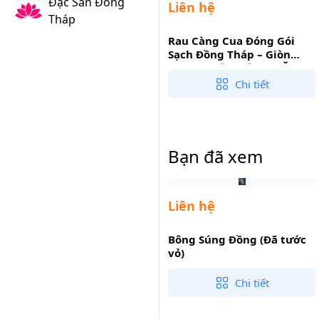
Đặc Sản Đồng
Liên hệ
Tháp
Rau Càng Cua Đóng Gói
Sạch Đồng Tháp – Giòn
Mọng Nước, Tiện Lợi Ăn
Liền
Chi tiết
Bạn đã xem
Liên hệ
Bông Súng Đồng (Đã tước
vỏ)
Chi tiết