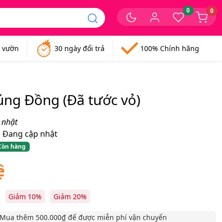
0
0
n vườn
30 ngày đổi trả
100% Chính hãng
ng Đồng (Đã tước vỏ)
 nhật
:
Đang cập nhật
Còn hàng
ệ
Giảm 10%
Giảm 20%
Mua thêm 500.000₫ để được miễn phí vận chuyển