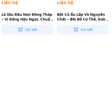
Liên hệ
Liên hệ
Lá Sầu Đâu Non Đồng Tháp
Bột Củ Ấu Lấp Vò Nguyên
– Vị Đắng Hậu Ngọt, Chuẩn
Chất – Bồi Bổ Cơ Thể, Giải
Vị Gỏi Đặc Sản
Nhiệt, Tốt Cho Hệ Tiêu Hóa
Chi tiết
Chi tiết