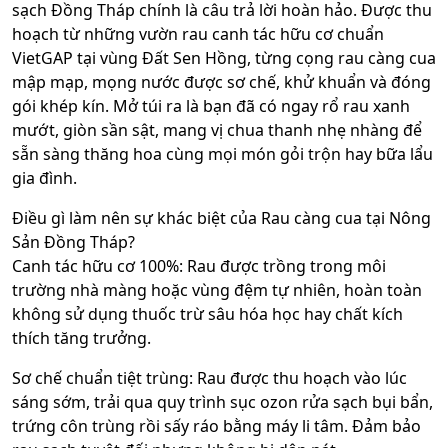
sạch Đồng Tháp chính là câu trả lời hoàn hảo. Được thu
hoạch từ những vườn rau canh tác hữu cơ chuẩn
VietGAP tại vùng Đất Sen Hồng, từng cọng rau càng cua
mập mạp, mọng nước được sơ chế, khử khuẩn và đóng
gói khép kín. Mở túi ra là bạn đã có ngay rổ rau xanh
mướt, giòn sần sật, mang vị chua thanh nhẹ nhàng để
sẵn sàng thăng hoa cùng mọi món gỏi trộn hay bữa lẩu
gia đình.
Điều gì làm nên sự khác biệt của Rau càng cua tại Nông
Sản Đồng Tháp?
Canh tác hữu cơ 100%: Rau được trồng trong môi
trường nhà màng hoặc vùng đệm tự nhiên, hoàn toàn
không sử dụng thuốc trừ sâu hóa học hay chất kích
thích tăng trưởng.
Sơ chế chuẩn tiệt trùng: Rau được thu hoạch vào lúc
sáng sớm, trải qua quy trình sục ozon rửa sạch bụi bẩn,
trứng côn trùng rồi sấy ráo bằng máy li tâm. Đảm bảo