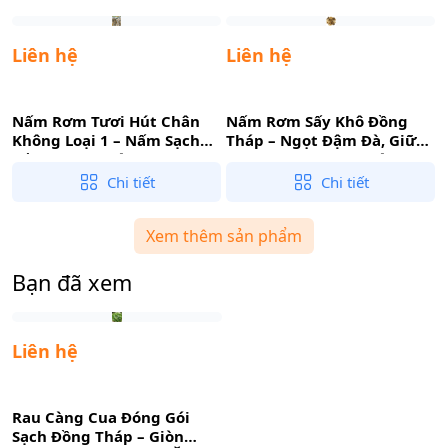
Liên hệ
Liên hệ
Nấm Rơm Tươi Hút Chân
Nấm Rơm Sấy Khô Đồng
Không Loại 1 – Nấm Sạch
Tháp – Ngọt Đậm Đà, Giữ
Trồng Rơm, Tiện Lợi Cho
Trọn Dinh Dưỡng, Tiện Lợi
V
Gian Bếp
Dự Trữ
Chi tiết
Chi tiết
Xem thêm sản phẩm
Bạn đã xem
Liên hệ
Rau Càng Cua Đóng Gói
Sạch Đồng Tháp – Giòn