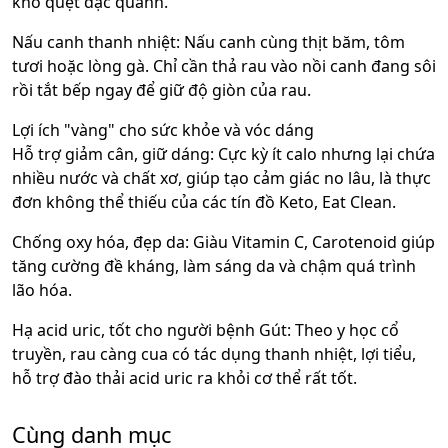
kho quẹt đặc quánh.
Nấu canh thanh nhiệt: Nấu canh cùng thịt băm, tôm
tươi hoặc lòng gà. Chỉ cần thả rau vào nồi canh đang sôi
rồi tắt bếp ngay để giữ độ giòn của rau.
Lợi ích "vàng" cho sức khỏe và vóc dáng
Hỗ trợ giảm cân, giữ dáng: Cực kỳ ít calo nhưng lại chứa
nhiều nước và chất xơ, giúp tạo cảm giác no lâu, là thực
đơn không thể thiếu của các tín đồ Keto, Eat Clean.
Chống oxy hóa, đẹp da: Giàu Vitamin C, Carotenoid giúp
tăng cường đề kháng, làm sáng da và chậm quá trình
lão hóa.
Hạ acid uric, tốt cho người bệnh Gút: Theo y học cổ
truyền, rau càng cua có tác dụng thanh nhiệt, lợi tiểu,
hỗ trợ đào thải acid uric ra khỏi cơ thể rất tốt.
Cùng danh mục