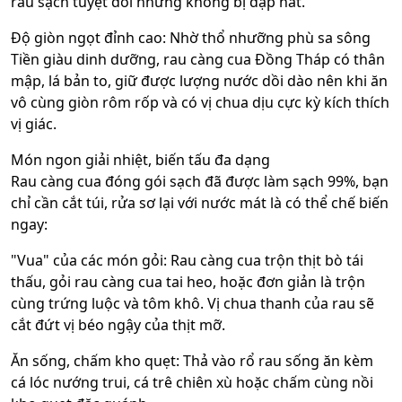
rau sạch tuyệt đối nhưng không bị dập nát.
Độ giòn ngọt đỉnh cao: Nhờ thổ nhưỡng phù sa sông
Tiền giàu dinh dưỡng, rau càng cua Đồng Tháp có thân
mập, lá bản to, giữ được lượng nước dồi dào nên khi ăn
vô cùng giòn rôm rốp và có vị chua dịu cực kỳ kích thích
vị giác.
Món ngon giải nhiệt, biến tấu đa dạng
Rau càng cua đóng gói sạch đã được làm sạch 99%, bạn
chỉ cần cắt túi, rửa sơ lại với nước mát là có thể chế biến
ngay:
"Vua" của các món gỏi: Rau càng cua trộn thịt bò tái
thấu, gỏi rau càng cua tai heo, hoặc đơn giản là trộn
cùng trứng luộc và tôm khô. Vị chua thanh của rau sẽ
cắt đứt vị béo ngậy của thịt mỡ.
Ăn sống, chấm kho quẹt: Thả vào rổ rau sống ăn kèm
cá lóc nướng trui, cá trê chiên xù hoặc chấm cùng nồi