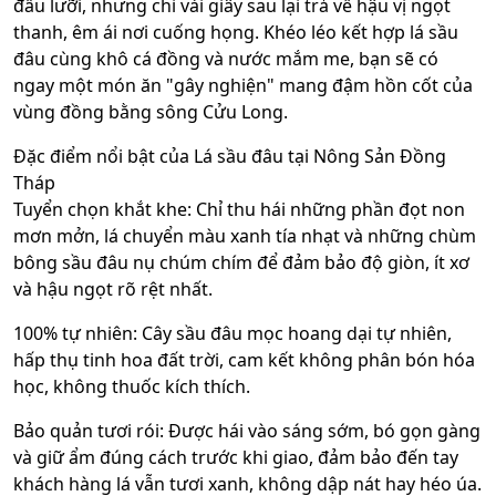
đầu lưỡi, nhưng chỉ vài giây sau lại trả về hậu vị ngọt
thanh, êm ái nơi cuống họng. Khéo léo kết hợp lá sầu
đâu cùng khô cá đồng và nước mắm me, bạn sẽ có
ngay một món ăn "gây nghiện" mang đậm hồn cốt của
vùng đồng bằng sông Cửu Long.
Đặc điểm nổi bật của Lá sầu đâu tại Nông Sản Đồng
Tháp
Tuyển chọn khắt khe: Chỉ thu hái những phần đọt non
mơn mởn, lá chuyển màu xanh tía nhạt và những chùm
bông sầu đâu nụ chúm chím để đảm bảo độ giòn, ít xơ
và hậu ngọt rõ rệt nhất.
100% tự nhiên: Cây sầu đâu mọc hoang dại tự nhiên,
hấp thụ tinh hoa đất trời, cam kết không phân bón hóa
học, không thuốc kích thích.
Bảo quản tươi rói: Được hái vào sáng sớm, bó gọn gàng
và giữ ẩm đúng cách trước khi giao, đảm bảo đến tay
khách hàng lá vẫn tươi xanh, không dập nát hay héo úa.