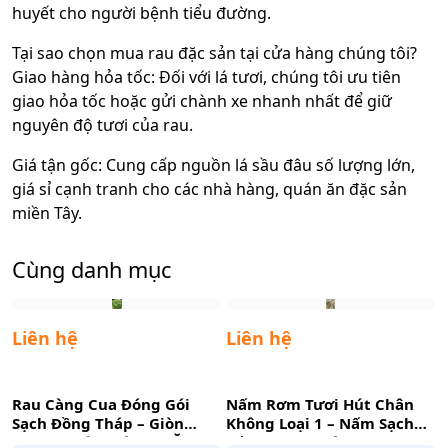
huyết cho người bệnh tiểu đường.
Tại sao chọn mua rau đặc sản tại cửa hàng chúng tôi?
Giao hàng hỏa tốc: Đối với lá tươi, chúng tôi ưu tiên
giao hỏa tốc hoặc gửi chành xe nhanh nhất để giữ
nguyên độ tươi của rau.
Giá tận gốc: Cung cấp nguồn lá sầu đâu số lượng lớn,
giá sỉ cạnh tranh cho các nhà hàng, quán ăn đặc sản
miền Tây.
Cùng danh mục
Liên hệ
Liên hệ
Rau Càng Cua Đóng Gói
Nấm Rơm Tươi Hút Chân
Sạch Đồng Tháp – Giòn
Không Loại 1 – Nấm Sạch
Mọng Nước, Tiện Lợi Ăn
Trồng Rơm, Tiện Lợi Cho
T