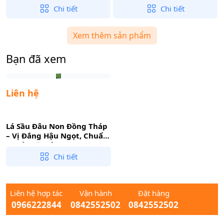
Liền
Gian Bếp
Chi tiết
Chi tiết
Xem thêm sản phẩm
Bạn đã xem
Liên hệ
Lá Sầu Đâu Non Đồng Tháp
– Vị Đắng Hậu Ngọt, Chuẩn
Vị Gỏi Đặc Sản
Chi tiết
Liên hệ hợp tác
Vận hành
Đặt hàng
0966222844
0842552502
0842552502