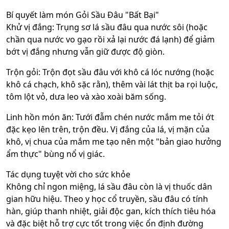
Bí quyết làm món Gỏi Sầu Đâu "Bất Bại"
Khử vị đắng: Trụng sơ lá sầu đâu qua nước sôi (hoặc
chần qua nước vo gạo rồi xả lại nước đá lạnh) để giảm
bớt vị đắng nhưng vẫn giữ được độ giòn.
Trộn gỏi: Trộn đọt sầu đâu với khô cá lóc nướng (hoặc
khô cá chạch, khô sặc rằn), thêm vài lát thịt ba rọi luộc,
tôm lột vỏ, dưa leo và xào xoài băm sống.
Linh hồn món ăn: Tưới đẫm chén nước mắm me tỏi ớt
đặc kẹo lên trên, trộn đều. Vị đắng của lá, vị mặn của
khô, vị chua của mắm me tạo nên một "bản giao hưởng
ẩm thực" bùng nổ vị giác.
Tác dụng tuyệt vời cho sức khỏe
Không chỉ ngon miệng, lá sầu đâu còn là vị thuốc dân
gian hữu hiệu. Theo y học cổ truyền, sầu đâu có tính
hàn, giúp thanh nhiệt, giải độc gan, kích thích tiêu hóa
và đặc biệt hỗ trợ cực tốt trong việc ổn định đường