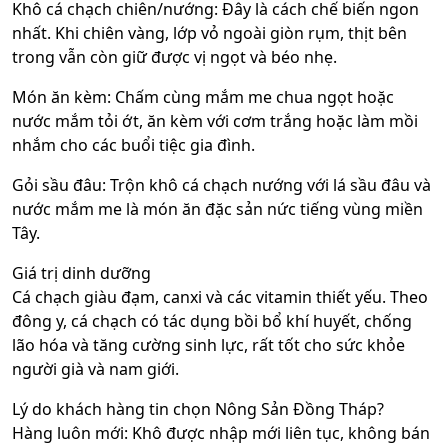
Khô cá chạch chiên/nướng: Đây là cách chế biến ngon
nhất. Khi chiên vàng, lớp vỏ ngoài giòn rụm, thịt bên
trong vẫn còn giữ được vị ngọt và béo nhẹ.
Món ăn kèm: Chấm cùng mắm me chua ngọt hoặc
nước mắm tỏi ớt, ăn kèm với cơm trắng hoặc làm mồi
nhắm cho các buổi tiệc gia đình.
Gỏi sầu đâu: Trộn khô cá chạch nướng với lá sầu đâu và
nước mắm me là món ăn đặc sản nức tiếng vùng miền
Tây.
Giá trị dinh dưỡng
Cá chạch giàu đạm, canxi và các vitamin thiết yếu. Theo
đông y, cá chạch có tác dụng bồi bổ khí huyết, chống
lão hóa và tăng cường sinh lực, rất tốt cho sức khỏe
người già và nam giới.
Lý do khách hàng tin chọn Nông Sản Đồng Tháp?
Hàng luôn mới: Khô được nhập mới liên tục, không bán