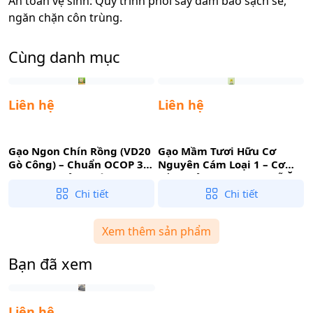
An toàn vệ sinh: Quy trình phơi sấy đảm bảo sạch sẽ,
ngăn chặn côn trùng.
Cùng danh mục
Liên hệ
Liên hệ
Gạo Ngon Chín Rồng (VD20
Gạo Mầm Tươi Hữu Cơ
Gò Công) – Chuẩn OCOP 3
Nguyên Cám Loại 1 – Cơm
Sao, Cơm Dẻo Quánh, Ngọt
Mềm Dẻo, Ngọt Nhẹ, Dễ Ăn
Đậm Thơm Lài
Cho Cả Gia Đình
B
Chi tiết
Chi tiết
Xem thêm sản phẩm
Bạn đã xem
Liên hệ