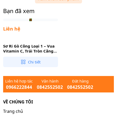
Bạn đã xem
Liên hệ
Sơ Ri Gò Công Loại 1 – Vua
Vitamin C, Trái Tròn Căng
Mọng, Vị Chua Ngọt Tự
Nhiên
Chi tiết
Liên hệ hợp tác
Vận hành
Đặt hàng
0966222844
0842552502
0842552502
VỀ CHÚNG TÔI
Trang chủ