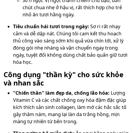
Sơ ri ngọt:
Vị ngọt thanh chiếm chủ đạo, dằn
chút chua nhẹ ở hậu vị, rất thích hợp cho trẻ
nhỏ ăn tươi hằng ngày.
Tiêu chuẩn hái tươi trong ngày:
Sơ ri rất nhạy
cảm và dễ dập nát. Chúng tôi cam kết thu hoạch
thủ công vào sáng sớm khi quả vừa chín tới, xử lý
đóng gói nhẹ nhàng và vận chuyển ngay trong
ngày, tuyệt đối không dùng chất bảo quản giữ tươi
hóa học.
Công dụng "thần kỳ" cho sức khỏe
và nhan sắc
"Chiến thần" làm đẹp da, chống lão hóa:
Lượng
Vitamin C và các chất chống oxy hóa đậm đặc giúp
kích thích sản sinh collagen, làm mờ các hắc sắc tố
gây thâm nám, mang lại làn da trắng hồng, mịn
màng tự nhiên từ bên trong.