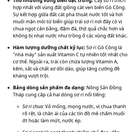
Thổ nhưỡng vùng biển đặc trưng:
Cây sơ ri thích
hợp nhất với vùng đất giồng cát ven biển Gò Công.
Sự kết hợp giữa đất cát pha thoát nước tốt và hơi
muối mặn mòi từ biển giúp trái sơ ri nơi đây có vị
chua ngọt cân bằng, đậm đà, thịt quả chắc hơn và
không bị nhạt nước như trồng ở các vùng đất khác.
Hàm lượng dưỡng chất kỷ lục:
Sơ ri Gò Công là
"nhà máy" sản xuất Vitamin C tự nhiên tốt nhất cho
cơ thể. Ngoài ra, trái còn chứa lượng Vitamin A,
kẽm, sắt và chất xơ dồi dào, giúp tăng cường đề
kháng vượt trội.
Bảng dòng sản phẩm đa dạng:
Nông Sản Đồng
Tháp cung cấp cả hai dòng sơ ri nổi tiếng:
Sơ ri chua:
Vỏ mỏng, mọng nước, vị chua thanh
rõ rệt, là chân ái của các tín đồ mê chấm muối
ớt hoặc làm mứt, nước ép.