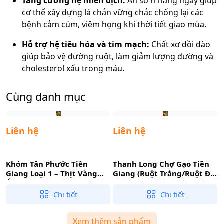
Tăng cường hệ miễn dịch:
Ăn sơ ri hằng ngày giúp
cơ thể xây dựng lá chắn vững chắc chống lại các
bệnh cảm cúm, viêm họng khi thời tiết giao mùa.
Hỗ trợ hệ tiêu hóa và tim mạch:
Chất xơ dồi dào
giúp bảo vệ đường ruột, làm giảm lượng đường và
cholesterol xấu trong máu.
Cùng danh mục
Liên hệ
Liên hệ
Khóm Tân Phước Tiền
Thanh Long Chợ Gạo Tiền
Giang Loại 1 – Thịt Vàng
Giang (Ruột Trắng/Ruột Đỏ)
Óng, Ngọt Lịm Như Mật,
– Trái Cây Giải Nhiệt, Giàu
Nhiều Nước Ít Xơ
Dưỡng Chất Cho Cả Gia
Chi tiết
Chi tiết
Đình
Xem thêm sản phẩm