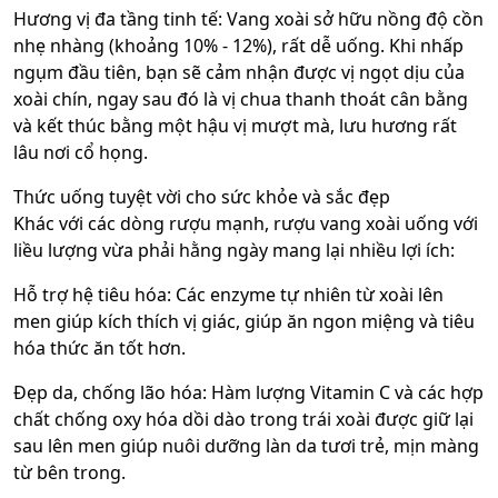
Hương vị đa tầng tinh tế: Vang xoài sở hữu nồng độ cồn
nhẹ nhàng (khoảng 10% - 12%), rất dễ uống. Khi nhấp
ngụm đầu tiên, bạn sẽ cảm nhận được vị ngọt dịu của
xoài chín, ngay sau đó là vị chua thanh thoát cân bằng
và kết thúc bằng một hậu vị mượt mà, lưu hương rất
lâu nơi cổ họng.
Thức uống tuyệt vời cho sức khỏe và sắc đẹp
Khác với các dòng rượu mạnh, rượu vang xoài uống với
liều lượng vừa phải hằng ngày mang lại nhiều lợi ích:
Hỗ trợ hệ tiêu hóa: Các enzyme tự nhiên từ xoài lên
men giúp kích thích vị giác, giúp ăn ngon miệng và tiêu
hóa thức ăn tốt hơn.
Đẹp da, chống lão hóa: Hàm lượng Vitamin C và các hợp
chất chống oxy hóa dồi dào trong trái xoài được giữ lại
sau lên men giúp nuôi dưỡng làn da tươi trẻ, mịn màng
từ bên trong.