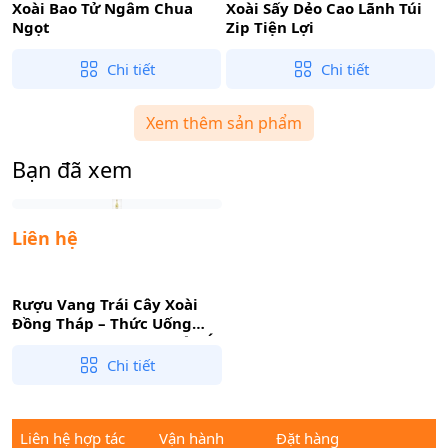
Xoài Bao Tử Ngâm Chua
Xoài Sấy Dẻo Cao Lãnh Túi
Ngọt
Zip Tiện Lợi
Chi tiết
Chi tiết
Xem thêm sản phẩm
Bạn đã xem
Liên hệ
Rượu Vang Trái Cây Xoài
Đồng Tháp – Thức Uống
Sang Trọng Cho Bữa Tiệc, Ít
Độ, Đẹp Da
Chi tiết
Liên hệ hợp tác
Vận hành
Đặt hàng