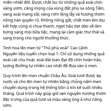
miền nhiệt đới. Được chắt lọc từ những quả xoài chín
vàng ươm, căng mọng của vùng đất phù sa sông Tiền,
vang xoài mang sắc vàng rơm lộng lẫy và hương thơm
nồng nàn quyến rũ. Không nồng gắt, chất men êm dịu
kết hợp cùng vị chua thanh, ngọt hậu dạt dào sẽ làm
bừng sáng mọi bữa tiệc, mang lại cảm giác thư thái và
sang trọng cho người thưởng thức.
Tinh hoa lên men từ "Thủ phủ xoài" Cao Lãnh
Nguyên liệu tuyển chọn loại 1: Chỉ sử dụng những quả
xoài cát chu hoặc xoài đài loan đạt độ chín hoàn hảo,
lượng đường tự nhiên cao nhất để đưa vào ủ men.
Quy trình lên men chuẩn Châu Âu: Xoài tươi được ép
nước và cho lên men tự nhiên bằng chủng nấm men
chuyên dụng trong hệ thống bồn ủ kín kẽ suốt nhiều
tháng. Quá trình này giúp giữ vẹn nguyên hương thơm
đặc trưng của quả tươi và màu vàng óng ả như nắng
sớm.