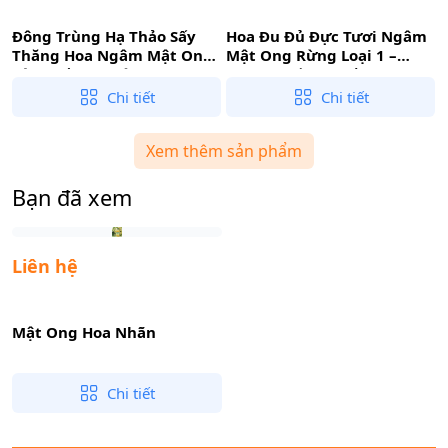
Đông Trùng Hạ Thảo Sấy
Hoa Đu Đủ Đực Tươi Ngâm
Thăng Hoa Ngâm Mật Ong
Mật Ong Rừng Loại 1 –
Rừng Đồng Tháp – 100%
100% Thuần Khiết Tự
Nguyên Chất Cao Cấp
Nhiên (Đồng Tháp)
Chi tiết
Chi tiết
Xem thêm sản phẩm
Bạn đã xem
Liên hệ
Mật Ong Hoa Nhãn
Chi tiết